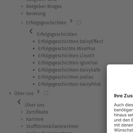
Ratgeber Biogas
Beratung
Erfolgsgeschichten
Erfolgsgeschichten
Erfolgsgeschichten DairyEffect
Erfolgsgeschichte MiraPlus
Erfolgsgeschichten LinoVit
Erfolgsgeschichten IgluVital
Erfolgsgeschichten DairySafe
Erfolgsgeschichten Josilac
Erfolgsgeschichten DairyPilot
Über uns
Über uns
Zertifikate
Karriere
Stoffstrombilanzrechner