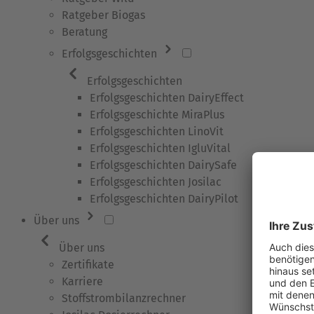
Ratgeber Biogas
Beratung
Erfolgsgeschichten
Erfolgsgeschichten
Erfolgsgeschichten DairyEffect
Erfolgsgeschichte MiraPlus
Erfolgsgeschichten LinoVit
Erfolgsgeschichten IgluVital
Erfolgsgeschichten DairySafe
Erfolgsgeschichten Josilac
Erfolgsgeschichten DairyPilot
Über uns
Über uns
Zertifikate
Karriere
Stoffstrombilanzrechner