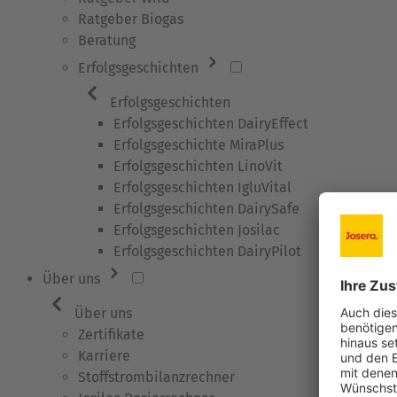
Ratgeber Biogas
Beratung
Erfolgsgeschichten
Erfolgsgeschichten
Erfolgsgeschichten DairyEffect
Erfolgsgeschichte MiraPlus
Erfolgsgeschichten LinoVit
Erfolgsgeschichten IgluVital
Erfolgsgeschichten DairySafe
Erfolgsgeschichten Josilac
Erfolgsgeschichten DairyPilot
Über uns
Über uns
Zertifikate
Karriere
Stoffstrombilanzrechner