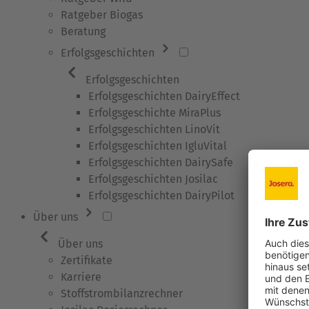
Ratgeber Biogas
Beratung
Erfolgsgeschichten
Erfolgsgeschichten
Erfolgsgeschichten DairyEffect
Erfolgsgeschichte MiraPlus
Erfolgsgeschichten LinoVit
Erfolgsgeschichten IgluVital
Erfolgsgeschichten DairySafe
Erfolgsgeschichten Josilac
Erfolgsgeschichten DairyPilot
Über uns
Über uns
Zertifikate
Karriere
Stoffstrombilanzrechner