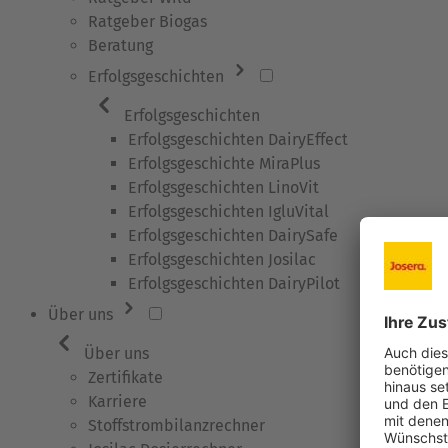
Ratgeber Biogas
Beratung
Erfolgsgeschichten
Erfolgsgeschichten
Erfolgsgeschichten DairyEffect
Erfolgsgeschichte MiraPlus
Erfolgsgeschichten LinoVit
Erfolgsgeschichten IgluVital
Erfolgsgeschichten DairySafe
Erfolgsgeschichten Josilac
Erfolgsgeschichten DairyPilot
Über uns
Über uns
Zertifikate
Karriere
Stoffstrombilanzrechner