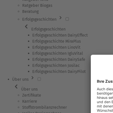
Ratgeber Biogas
Beratung
Erfolgsgeschichten
Erfolgsgeschichten
Erfolgsgeschichten DairyEffect
Erfolgsgeschichte MiraPlus
Erfolgsgeschichten LinoVit
Erfolgsgeschichten IgluVital
Erfolgsgeschichten DairySafe
Erfolgsgeschichten Josilac
Erfolgsgeschichten DairyPilot
Über uns
Über uns
Zertifikate
Karriere
Stoffstrombilanzrechner