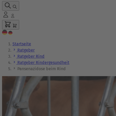
Startseite
Ratgeber
Ratgeber Rind
Ratgeber Rindergesundheit
Pansenazidose beim Rind