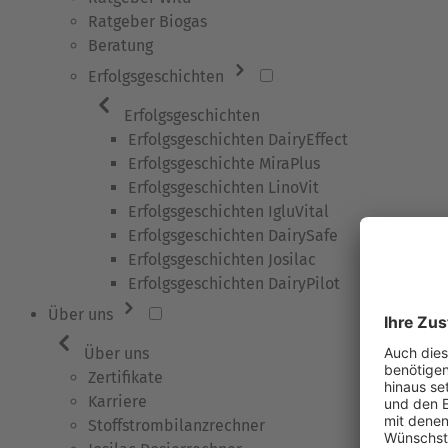
Ratgeber Biogas
Beratung
Erfolgsgeschichten
Erfolgsgeschichten
Erfolgsgeschichten DairyEffect
Erfolgsgeschichte MiraPlus
Erfolgsgeschichten LinoVit
Erfolgsgeschichten IgluVital
Erfolgsgeschichten DairySafe
Erfolgsgeschichten Josilac
Erfolgsgeschichten DairyPilot
Über uns
Über uns
Zertifikate
Karriere
Stoffstrombilanzrechner