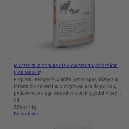
Mieszanka mineralna dla krów przed wycieleniem
Prophos 25kg
Prophos - Keragen®Longlife Jest to specjalistyczna
mieszanka mineralna przygotowująca do porodu,
podawana w ciągu ostatnich trzech tygodni przed
wycieleniem. Przyczynia się ona znacząco do
od
zmniejszenia ryzyka porażenia i zalegania
7,54 zł
/ kg
poporodowego. To dietetyczna pasza dla krów
Do produktu
zasuszonych.