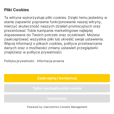
Informacje
Pomoc & FAQ
Wysyłka i koszty
Kariera
Regulaminy promocji
Platforma JDP
Dla dostawców
Informacje prawne
Regulamin sklepu
Polityka prywatności
Dane firmy
Odstąpienie od umowy
Ustawienia plików Cookie
Oświadczenie dotyczące dostępności
© 2026 Josera Polska Sp. z o.o.
Kontakt