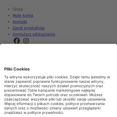
Sklep
Moje konto
Kontakt
Zwrot produktów
Formularz odstąpienia
Informacje
Pomoc & FAQ
Wysyłka i koszty
Kariera
Regulaminy promocji
Platforma JDP
Dla dostawców
Informacje prawne