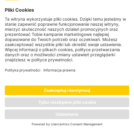
Informacje
Pomoc & FAQ
Wysyłka i koszty
Kariera
Regulaminy promocji
Platforma JDP
Dla dostawców
Informacje prawne
Regulamin sklepu
Polityka prywatności
Dane firmy
Odstąpienie od umowy
Ustawienia plików Cookie
Oświadczenie dotyczące dostępności
© 2026 Josera Polska Sp. z o.o.
Kontakt