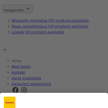
Kategoria
filter
Mieszanki mineralne
(33)
products available
Pasza uzupełniająca
(20)
products available
Lizawki
(8)
products available
Sklep
Moje konto
Kontakt
Zwrot produktów
Formularz odstąpienia