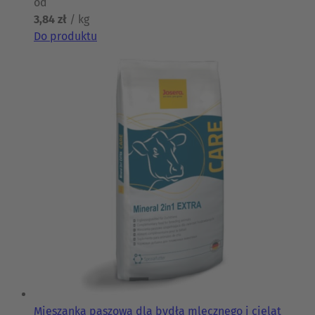
spektrum działania, uzupełnione o aktywną
od
substancję wiążącą mykotoksyny.
3,84 zł
/ kg
Do produktu
Mieszanka paszowa dla bydła mlecznego i cieląt