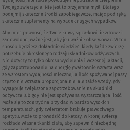
wydajności, ale także powoduje niepotrzebne cierpienie
Twojego zwierzęcia. Nie jest to przyjemna myśl. Dlatego
podejmij skuteczne środki zapobiegawcze, mając pod ręką
skuteczne suplementy na wypadek nagłych wypadków.
Aby mieć pewność, że Twoje krowy są całkowicie zdrowe i
zadowolone, ważne jest, aby je uważnie obserwować. W ten
sposób będziesz dokładnie wiedzieć, kiedy każde zwierzę
potrzebuje określonego rodzaju składników odżywczych.
Nie dotyczy to tylko okresu wycielenia i wczesnej laktacji,
gdy zapotrzebowanie na energię gwałtownie wzrasta wraz
ze wzrostem wydajności mlecznej, a ilość spożywanej paszy
często nie wzrasta proporcjonalnie, ale także wtedy, gdy
występuje zwiększone zapotrzebowanie na składniki
odżywcze lub gdy nie jest spożywana wystarczająca ilość.
Może się to zdarzyć na przykład w bardzo wysokich
temperaturach, gdy zwierzętom brakuje prawdziwego
apetytu. Może to prowadzić do ketozy, w której zwierzę
rozkłada własne tkanki ciała, aby zapewnić niezbędną