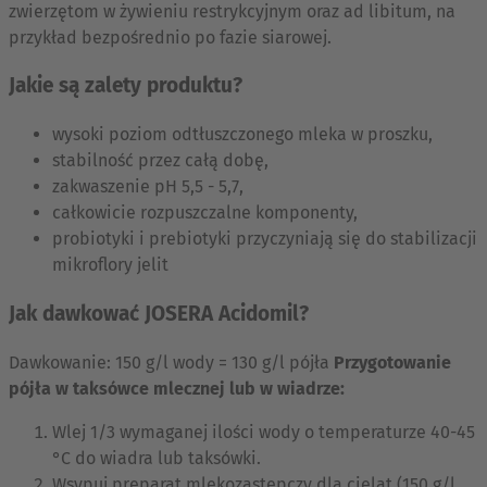
zwierzętom w żywieniu restrykcyjnym oraz ad libitum, na
przykład bezpośrednio po fazie siarowej.
Jakie są zalety produktu?
wysoki poziom odtłuszczonego mleka w proszku,
stabilność przez całą dobę,
zakwaszenie pH 5,5 - 5,7,
całkowicie rozpuszczalne komponenty,
probiotyki i prebiotyki przyczyniają się do stabilizacji
mikroflory jelit
Jak dawkować JOSERA Acidomil?
Dawkowanie: 150 g/l wody = 130 g/l pójła
Przygotowanie
pójła w taksówce mlecznej lub w wiadrze:
Wlej 1/3 wymaganej ilości wody o temperaturze 40-45
°C do wiadra lub taksówki.
Wsypuj preparat mlekozastępczy dla cieląt (150 g/l