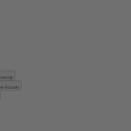
zwierząt
ie kiszonki