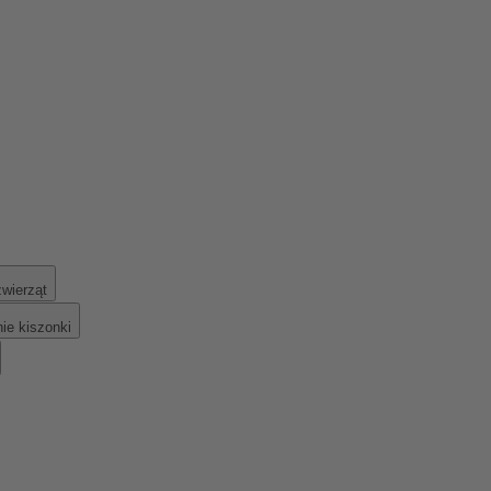
zwierząt
ie kiszonki