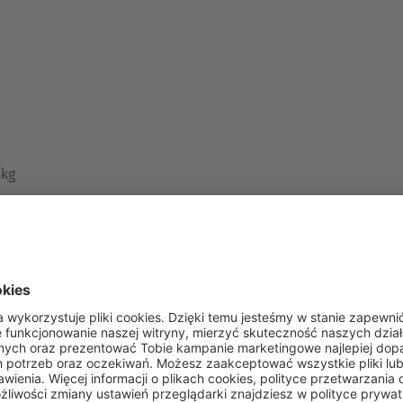
5kg
rageActive 25kg