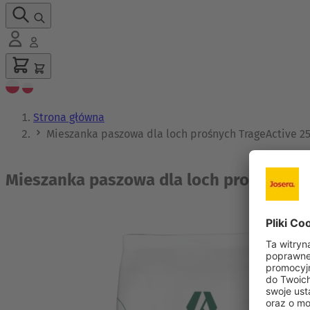
Strona główna
Mieszanka paszowa dla loch prośnych TrageActive 2
Mieszanka paszowa dla loch prośnych T