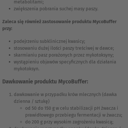
metabolitami;
zwiększenia pobrania suchej masy paszy.
Zaleca się również zastosowanie produktu MycoBuffer
przy:
podejrzeniu subklinicznej kwasicy;
stosowaniu dużej ilości paszy treściwej w dawce;
skarmianiu pasz porażonych przez mykotoksyny;
wystąpieniu objawów specyficznych dla działania
mykotoksyn.
Dawkowanie produktu MycoBuffer:
dawkowanie w przypadku krów mlecznych (dawka
dzienna / sztukę)
od 50 do 150 g w celu stabilizacji pH żwacza i
prawidłowego przebiegu fermentacji w żwaczu;
do 200 g przy wysokim zagrożeniu kwasicą;