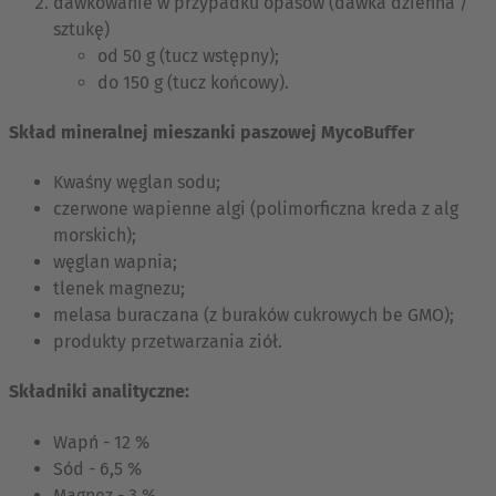
dawkowanie w przypadku opasów (dawka dzienna /
sztukę)
od 50 g (tucz wstępny);
do 150 g (tucz końcowy).
Skład mineralnej mieszanki paszowej MycoBuffer
Kwaśny węglan sodu;
czerwone wapienne algi (polimorficzna kreda z alg
morskich);
węglan wapnia;
tlenek magnezu;
melasa buraczana (z buraków cukrowych be GMO);
produkty przetwarzania ziół.
Składniki analityczne:
Wapń - 12 %
Sód - 6,5 %
Magnez - 3 %