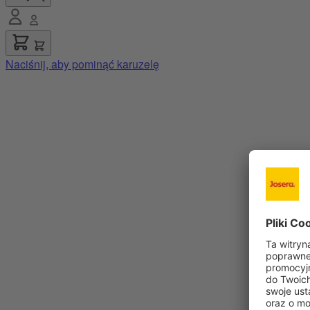
Naciśnij, aby pominąć karuzelę