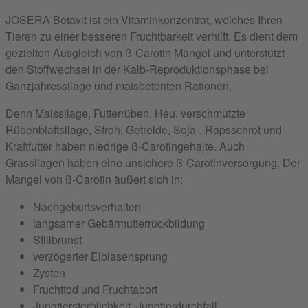
JOSERA Betavit ist ein Vitaminkonzentrat, welches Ihren
Tieren zu einer besseren Fruchtbarkeit verhilft. Es dient dem
gezielten Ausgleich von ß-Carotin Mangel und unterstützt
den Stoffwechsel in der Kalb-Reproduktionsphase bei
Ganzjahressilage und maisbetonten Rationen.
Denn Maissilage, Futterrüben, Heu, verschmutzte
Rübenblattsilage, Stroh, Getreide, Soja-, Rapsschrot und
Kraftfutter haben niedrige ß-Carotingehalte. Auch
Grassilagen haben eine unsichere ß-Carotinversorgung. Der
Mangel von ß-Carotin äußert sich in:
Nachgeburtsverhalten
langsamer Gebärmutterrückbildung
Stillbrunst
verzögerter Eiblasensprung
Zysten
Fruchttod und Fruchtabort
Jungtiersterblichkeit, Jungtierdurchfall